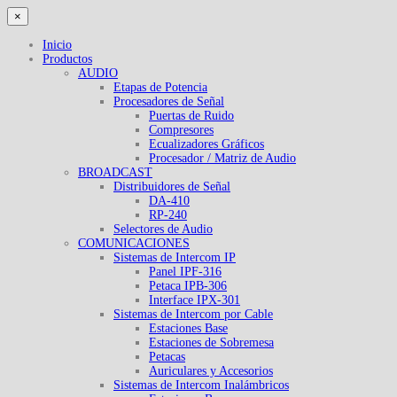
×
Inicio
Productos
AUDIO
Etapas de Potencia
Procesadores de Señal
Puertas de Ruido
Compresores
Ecualizadores Gráficos
Procesador / Matriz de Audio
BROADCAST
Distribuidores de Señal
DA-410
RP-240
Selectores de Audio
COMUNICACIONES
Sistemas de Intercom IP
Panel IPF-316
Petaca IPB-306
Interface IPX-301
Sistemas de Intercom por Cable
Estaciones Base
Estaciones de Sobremesa
Petacas
Auriculares y Accesorios
Sistemas de Intercom Inalámbricos