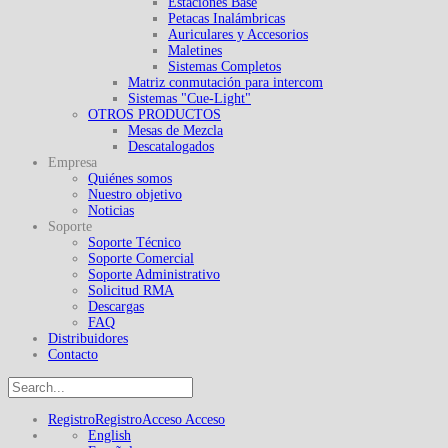
Estaciones Base
Petacas Inalámbricas
Auriculares y Accesorios
Maletines
Sistemas Completos
Matriz conmutación para intercom
Sistemas "Cue-Light"
OTROS PRODUCTOS
Mesas de Mezcla
Descatalogados
Empresa
Quiénes somos
Nuestro objetivo
Noticias
Soporte
Soporte Técnico
Soporte Comercial
Soporte Administrativo
Solicitud RMA
Descargas
FAQ
Distribuidores
Contacto
Registro
Registro
Acceso
Acceso
English