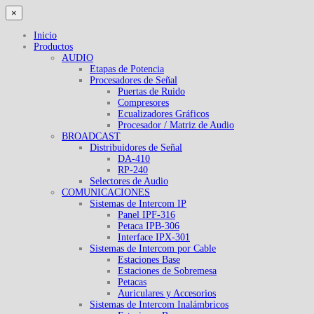
×
Inicio
Productos
AUDIO
Etapas de Potencia
Procesadores de Señal
Puertas de Ruido
Compresores
Ecualizadores Gráficos
Procesador / Matriz de Audio
BROADCAST
Distribuidores de Señal
DA-410
RP-240
Selectores de Audio
COMUNICACIONES
Sistemas de Intercom IP
Panel IPF-316
Petaca IPB-306
Interface IPX-301
Sistemas de Intercom por Cable
Estaciones Base
Estaciones de Sobremesa
Petacas
Auriculares y Accesorios
Sistemas de Intercom Inalámbricos