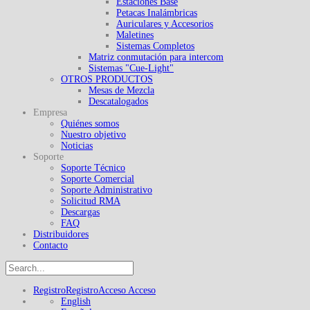
Estaciones Base
Petacas Inalámbricas
Auriculares y Accesorios
Maletines
Sistemas Completos
Matriz conmutación para intercom
Sistemas "Cue-Light"
OTROS PRODUCTOS
Mesas de Mezcla
Descatalogados
Empresa
Quiénes somos
Nuestro objetivo
Noticias
Soporte
Soporte Técnico
Soporte Comercial
Soporte Administrativo
Solicitud RMA
Descargas
FAQ
Distribuidores
Contacto
Registro
Registro
Acceso
Acceso
English