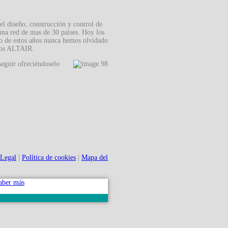
el diseño, construcción y control de
una red de mas de 30 paises. Hoy los
go de estos años nunca hemos olvidado
ipos ALTAIR.
seguir ofreciéndoselo
 Legal
|
Política de cookies
|
Mapa del
aber más