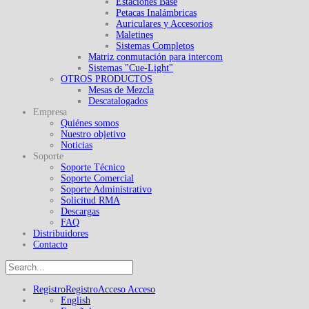
Estaciones Base
Petacas Inalámbricas
Auriculares y Accesorios
Maletines
Sistemas Completos
Matriz conmutación para intercom
Sistemas "Cue-Light"
OTROS PRODUCTOS
Mesas de Mezcla
Descatalogados
Empresa
Quiénes somos
Nuestro objetivo
Noticias
Soporte
Soporte Técnico
Soporte Comercial
Soporte Administrativo
Solicitud RMA
Descargas
FAQ
Distribuidores
Contacto
Registro
Registro
Acceso
Acceso
English