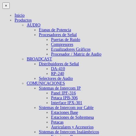
×
Inicio
Productos
AUDIO
Etapas de Potencia
Procesadores de Señal
Puertas de Ruido
Compresores
Ecualizadores Gráficos
Procesador / Matriz de Audio
BROADCAST
Distribuidores de Señal
DA-410
RP-240
Selectores de Audio
COMUNICACIONES
Sistemas de Intercom IP
Panel IPF-316
Petaca IPB-306
Interface IPX-301
Sistemas de Intercom por Cable
Estaciones Base
Estaciones de Sobremesa
Petacas
Auriculares y Accesorios
Sistemas de Intercom Inalámbricos