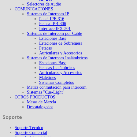
Selectores de Audio
COMUNICACIONES
Sistemas de Intercom IP
Panel IPF-316
Petaca IPB-306
Interface IPX-301
Sistemas de Intercom por Cable
Estaciones Base
Estaciones de Sobremesa
Petacas
Auriculares y Accesorios
Sistemas de Intercom Inalámbricos
Estaciones Base
Petacas Inalámbricas
Auriculares y Accesorios
Maletines
Sistemas Completos
Matriz conmutación para intercom
Sistemas "Cue-Light"
OTROS PRODUCTOS
Mesas de Mezcla
Descatalogados
Soporte
Soporte Técnico
Soporte Comercial