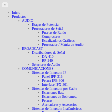
×
Inicio
Productos
AUDIO
Etapas de Potencia
Procesadores de Señal
Puertas de Ruido
Compresores
Ecualizadores Gráficos
Procesador / Matriz de Audio
BROADCAST
Distribuidores de Señal
DA-410
RP-240
Selectores de Audio
COMUNICACIONES
Sistemas de Intercom IP
Panel IPF-316
Petaca IPB-306
Interface IPX-301
Sistemas de Intercom por Cable
Estaciones Base
Estaciones de Sobremesa
Petacas
Auriculares y Accesorios
Sistemas de Intercom Inalámbricos