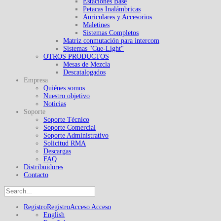
Estaciones Base
Petacas Inalámbricas
Auriculares y Accesorios
Maletines
Sistemas Completos
Matriz conmutación para intercom
Sistemas "Cue-Light"
OTROS PRODUCTOS
Mesas de Mezcla
Descatalogados
Empresa
Quiénes somos
Nuestro objetivo
Noticias
Soporte
Soporte Técnico
Soporte Comercial
Soporte Administrativo
Solicitud RMA
Descargas
FAQ
Distribuidores
Contacto
Registro
Registro
Acceso
Acceso
English