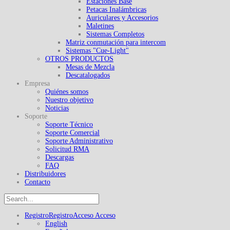
Estaciones Base
Petacas Inalámbricas
Auriculares y Accesorios
Maletines
Sistemas Completos
Matriz conmutación para intercom
Sistemas "Cue-Light"
OTROS PRODUCTOS
Mesas de Mezcla
Descatalogados
Empresa
Quiénes somos
Nuestro objetivo
Noticias
Soporte
Soporte Técnico
Soporte Comercial
Soporte Administrativo
Solicitud RMA
Descargas
FAQ
Distribuidores
Contacto
Registro
Registro
Acceso
Acceso
English