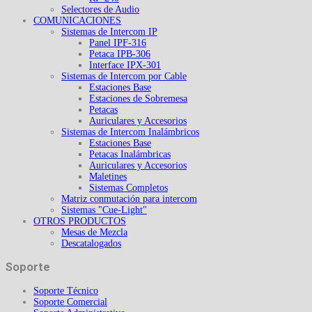
Selectores de Audio
COMUNICACIONES
Sistemas de Intercom IP
Panel IPF-316
Petaca IPB-306
Interface IPX-301
Sistemas de Intercom por Cable
Estaciones Base
Estaciones de Sobremesa
Petacas
Auriculares y Accesorios
Sistemas de Intercom Inalámbricos
Estaciones Base
Petacas Inalámbricas
Auriculares y Accesorios
Maletines
Sistemas Completos
Matriz conmutación para intercom
Sistemas "Cue-Light"
OTROS PRODUCTOS
Mesas de Mezcla
Descatalogados
Soporte
Soporte Técnico
Soporte Comercial