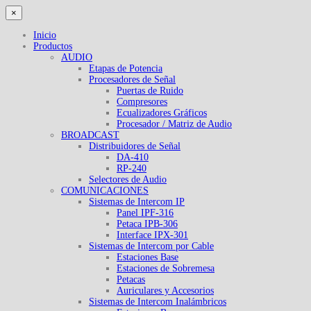
×
Inicio
Productos
AUDIO
Etapas de Potencia
Procesadores de Señal
Puertas de Ruido
Compresores
Ecualizadores Gráficos
Procesador / Matriz de Audio
BROADCAST
Distribuidores de Señal
DA-410
RP-240
Selectores de Audio
COMUNICACIONES
Sistemas de Intercom IP
Panel IPF-316
Petaca IPB-306
Interface IPX-301
Sistemas de Intercom por Cable
Estaciones Base
Estaciones de Sobremesa
Petacas
Auriculares y Accesorios
Sistemas de Intercom Inalámbricos