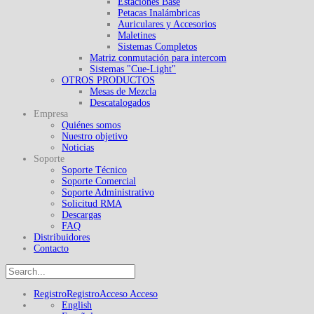
Estaciones Base
Petacas Inalámbricas
Auriculares y Accesorios
Maletines
Sistemas Completos
Matriz conmutación para intercom
Sistemas "Cue-Light"
OTROS PRODUCTOS
Mesas de Mezcla
Descatalogados
Empresa
Quiénes somos
Nuestro objetivo
Noticias
Soporte
Soporte Técnico
Soporte Comercial
Soporte Administrativo
Solicitud RMA
Descargas
FAQ
Distribuidores
Contacto
Registro
Registro
Acceso
Acceso
English