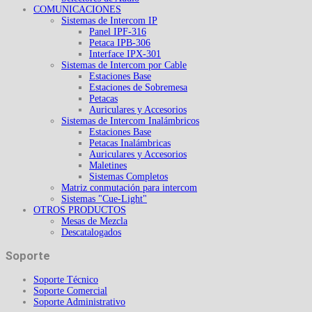
COMUNICACIONES
Sistemas de Intercom IP
Panel IPF-316
Petaca IPB-306
Interface IPX-301
Sistemas de Intercom por Cable
Estaciones Base
Estaciones de Sobremesa
Petacas
Auriculares y Accesorios
Sistemas de Intercom Inalámbricos
Estaciones Base
Petacas Inalámbricas
Auriculares y Accesorios
Maletines
Sistemas Completos
Matriz conmutación para intercom
Sistemas "Cue-Light"
OTROS PRODUCTOS
Mesas de Mezcla
Descatalogados
Soporte
Soporte Técnico
Soporte Comercial
Soporte Administrativo