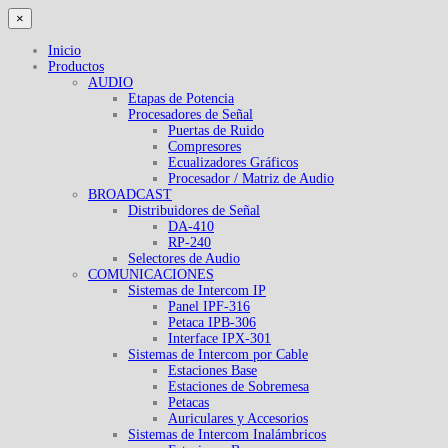
×
Inicio
Productos
AUDIO
Etapas de Potencia
Procesadores de Señal
Puertas de Ruido
Compresores
Ecualizadores Gráficos
Procesador / Matriz de Audio
BROADCAST
Distribuidores de Señal
DA-410
RP-240
Selectores de Audio
COMUNICACIONES
Sistemas de Intercom IP
Panel IPF-316
Petaca IPB-306
Interface IPX-301
Sistemas de Intercom por Cable
Estaciones Base
Estaciones de Sobremesa
Petacas
Auriculares y Accesorios
Sistemas de Intercom Inalámbricos